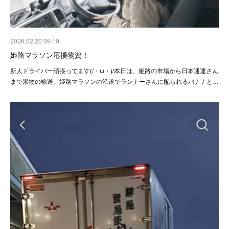
2026.02.20 09:19
姫路マラソン応援物資！
新人ドライバー頑張ってます(/・ω・)/本日は、姫路の市場から日本通運さん
まで果物の輸送。姫路マラソンの沿道でランナーさんに配られるバナナと…