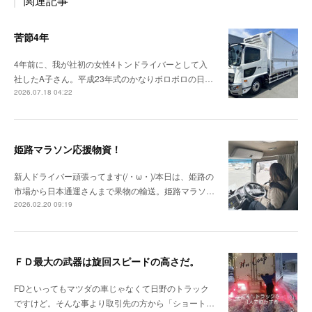
関連記事
苦節4年
4年前に、我が社初の女性4トンドライバーとして入
社したA子さん。平成23年式のかなりボロボロの日…
2026.07.18 04:22
姫路マラソン応援物資！
新人ドライバー頑張ってます(/・ω・)/本日は、姫路の
市場から日本通運さんまで果物の輸送。姫路マラソ…
2026.02.20 09:19
ＦＤ最大の武器は旋回スピードの高さだ。
FDといってもマツダの車じゃなくて日野のトラック
ですけど。そんな事より取引先の方から「ショート…