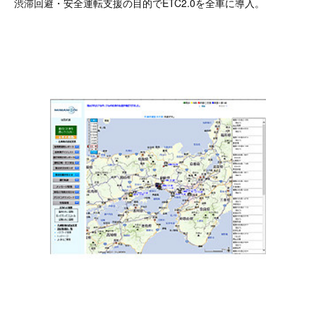
渋滞回避・安全運転支援の目的でETC2.0を全車に導入。