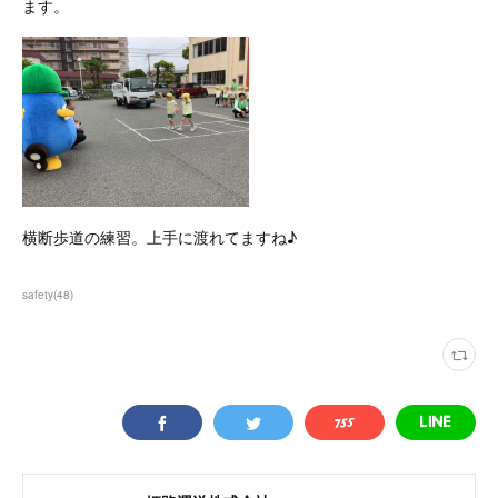
ます。
横断歩道の練習。上手に渡れてますね♪
safety
(
48
)