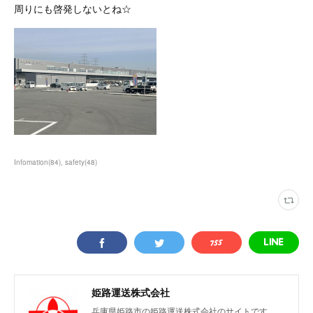
周りにも啓発しないとね☆
Infomation
(
84
)
safety
(
48
)
姫路運送株式会社
兵庫県姫路市の姫路運送株式会社のサイトです。