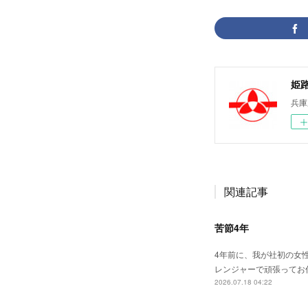
姫
兵庫
関連記事
苦節4年
4年前に、我が社初の女
レンジャーで頑張ってお
2026.07.18 04:22