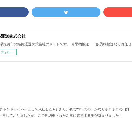
路運送株式会社
県姫路市の姫路運送株式会社のサイトです。 青果物輸送・一般貨物輸送ならお任せ
フォロー
性4トンドライバーとして入社したA子さん。平成23年式の…かなりボロボロの日野
仕事しておりましたが、この度納車された新車に乗務する事が決まりました！