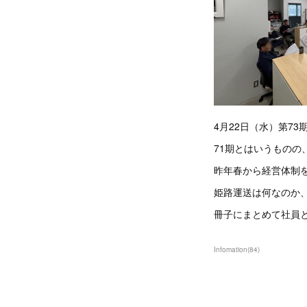
4月22日（水）第7
71期とはいうものの
昨年春から経営体制
姫路運送は何なのか
冊子にまとめて社員
Infomation
(
84
)