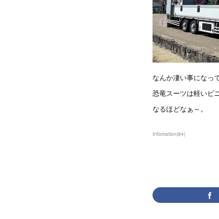
なんか凄い事になっ
恐竜スーツは軽いビ
なるほどなぁ～。
Infomation
(
84
)