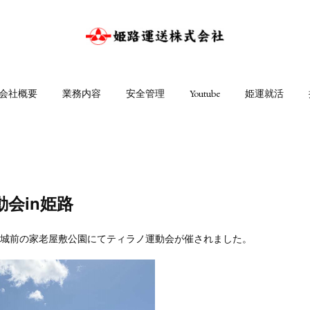
会社概要
業務内容
安全管理
Youtube
姫運就活
会in姫路
路城前の家老屋敷公園にてティラノ運動会が催されました。