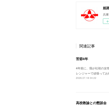
姫
兵庫
関連記事
苦節4年
4年前に、我が社初の女
レンジャーで頑張ってお
2026.07.18 04:22
高校教諭との懇談会