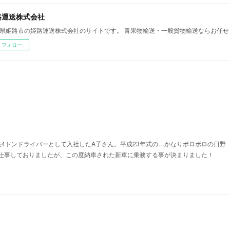
路運送株式会社
県姫路市の姫路運送株式会社のサイトです。 青果物輸送・一般貨物輸送ならお任せ
フォロー
性4トンドライバーとして入社したA子さん。平成23年式の…かなりボロボロの日野
仕事しておりましたが、この度納車された新車に乗務する事が決まりました！