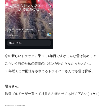
今の新しいトラックに乗って4年目ですがこんな雪は初めてで、
こういう時のための装置のボタンが分からなかったとか…
30年近くこの配送をされてるドライバーさんでも雪は脅威。
場長さん、
除雪ブルドーザー買って社員さん楽させてあげて下さい( ；∀；)
work
(
66
)
safety
(
48
)