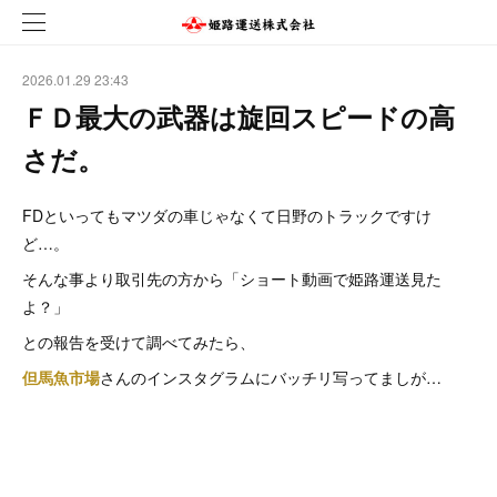
2026.01.29 23:43
ＦＤ最大の武器は旋回スピードの高
さだ。
FDといってもマツダの車じゃなくて日野のトラックですけ
ど…。
そんな事より取引先の方から「ショート動画で姫路運送見た
よ？」
との報告を受けて調べてみたら、
但馬魚市場
さんのインスタグラムにバッチリ写ってましが…