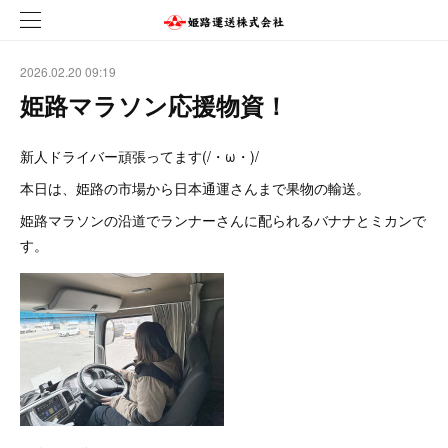
2026.02.20 09:19
姫路マラソン応援物資！
新人ドライバー頑張ってます(/・ω・)/
本日は、姫路の市場から日本通運さんまで果物の輸送。
姫路マラソンの沿道でランナーさんに配られるバナナとミカンで
す。