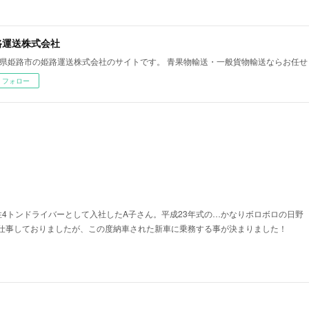
路運送株式会社
県姫路市の姫路運送株式会社のサイトです。 青果物輸送・一般貨物輸送ならお任せ
フォロー
性4トンドライバーとして入社したA子さん。平成23年式の…かなりボロボロの日野
仕事しておりましたが、この度納車された新車に乗務する事が決まりました！