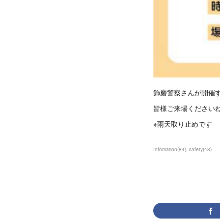
飾磨警察さんが開催
皆様ご来場くださいね
※雨天取り止めです
Infomation
(
84
)
safety
(
48
)