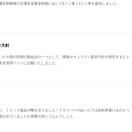
播支部開催の交通安全教室前期において4トン車と2トン車を提供しました。
本方針
いた今期の目標の取組みの一つとして、情報セキュリティ基本方針を制定するとと
安全管理ページに記載いたしました。
り、トラック協会の幟を立てました！ドライバーのあいだでは自転車避けるのどう
題が出ていましたが実際の所どうなんでしょう。