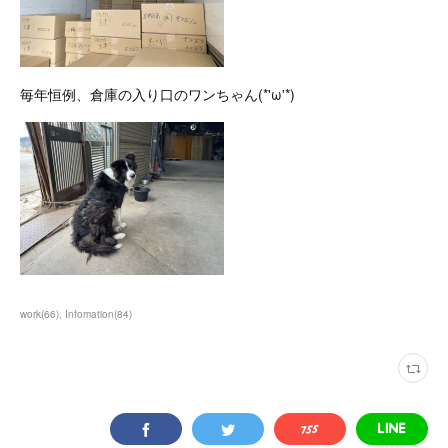
毎年恒例、倉庫の入り口のワンちゃん(*'ω'*)
work
(
66
)
Infomation
(
84
)