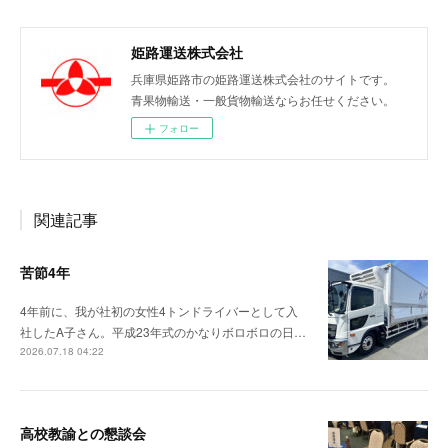
姫路運送株式会社
兵庫県姫路市の姫路運送株式会社のサイトです。
青果物輸送・一般貨物輸送ならお任せください。
フォロー
関連記事
苦節4年
4年前に、我が社初の女性4トンドライバーとして入
社したA子さん。平成23年式のかなりボロボロの日…
2026.07.18 04:22
高校教諭との懇談会