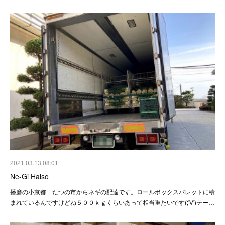
2021.03.13 08:01
Ne-Gi Haiso
播磨の小京都 たつの市からネギの配達です。ロールボックスパレットに積
まれているんですけどね５００ｋｇくらいあって相当重たいです(;'∀')テー…