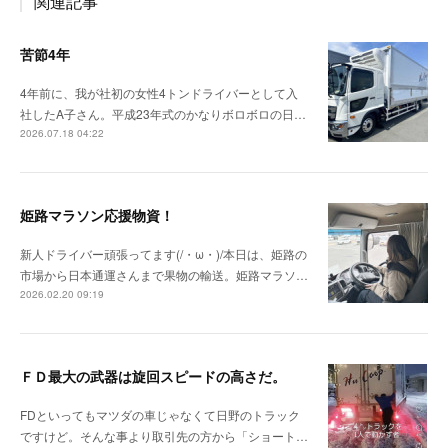
関連記事
苦節4年
4年前に、我が社初の女性4トンドライバーとして入
社したA子さん。平成23年式のかなりボロボロの日…
2026.07.18 04:22
姫路マラソン応援物資！
新人ドライバー頑張ってます(/・ω・)/本日は、姫路の
市場から日本通運さんまで果物の輸送。姫路マラソ…
2026.02.20 09:19
ＦＤ最大の武器は旋回スピードの高さだ。
FDといってもマツダの車じゃなくて日野のトラック
ですけど。そんな事より取引先の方から「ショート…