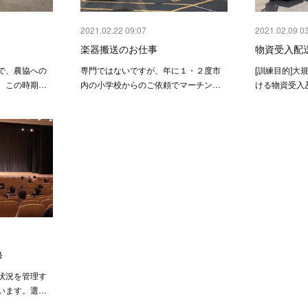
2021.02.22 09:07
2021.02.09 0
楽器搬送のお仕事
物資受入配
で、農協への
専門ではないですが、年に１・２度市
[訓練目的]
。この時期…
内の小学校からのご依頼でマーチン…
ける物資受入
修
状況を管理す
います。選…