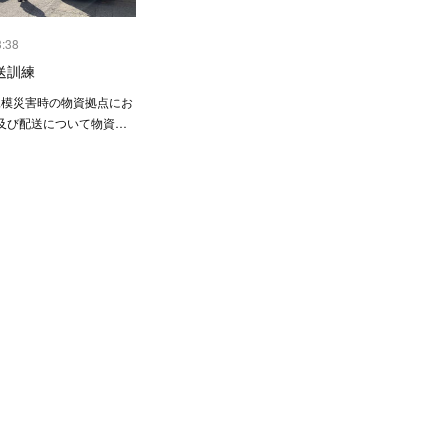
3:38
送訓練
大規模災害時の物資拠点にお
及び配送について物資…