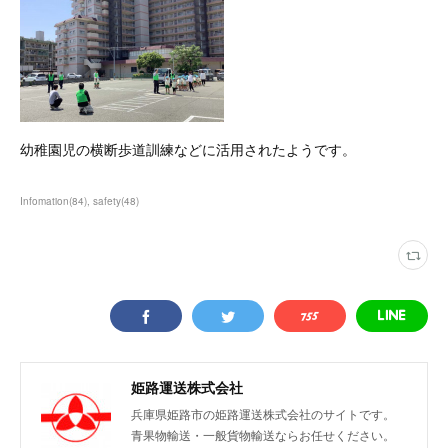
幼稚園児の横断歩道訓練などに活用されたようです。
Infomation
(
84
)
safety
(
48
)
姫路運送株式会社
兵庫県姫路市の姫路運送株式会社のサイトです。
青果物輸送・一般貨物輸送ならお任せください。