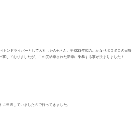
性4トンドライバーとして入社したA子さん。平成23年式の…かなりボロボロの日野
仕事しておりましたが、この度納車された新車に乗務する事が決まりました！
トに当選していましたので行ってきました。