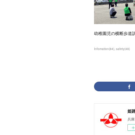
幼稚園児の横断歩道
Infomation
(
84
)
safety
(
48
)
姫
兵庫