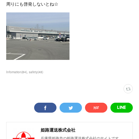
周りにも啓発しないとね☆
Infomation
(
84
)
safety
(
48
)
姫路運送株式会社
兵庫県姫路市の姫路運送株式会社のサイトです。