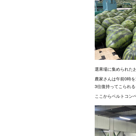
選果場に集められた
農家さんは午前0時
3往復持ってこられる
ここからベルトコン