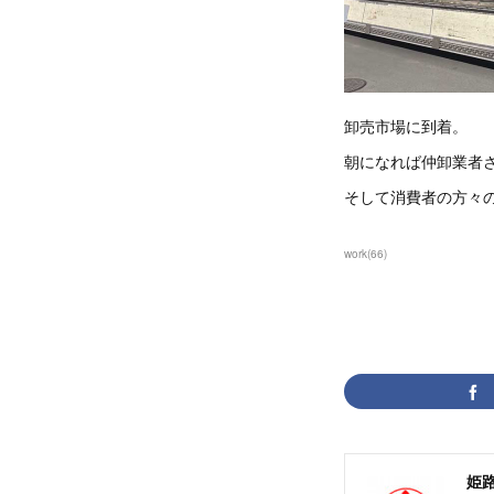
卸売市場に到着。
朝になれば仲卸業者
そして消費者の方々
work
(
66
)
姫