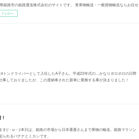
県姫路市の姫路運送株式会社のサイトです。 青果物輸送・一般貨物輸送ならお任せ
フォロー
性4トンドライバーとして入社したA子さん。平成23年式の…かなりボロボロの日野
仕事しておりましたが、この度納車された新車に乗務する事が決まりました！
資！
す(/・ω・)/本日は、姫路の市場から日本通運さんまで果物の輸送。姫路マラソン
配られるバナナとミカンです。