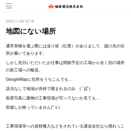
2023.11.06 02:18
地図にない場所
通常荷物を運ぶ際には送り状（伝票）がありまして、届け先の住
所が書いてあります。
しかし先日いただいたお仕事は閉鎖予定の工場から全く別の場所
の新工場への輸送。
GoogleMapに住所をうちこんでも…
該当なしで地域が赤枠で囲まれるのみ ( ﾟДﾟ)
衛星写真に建物の工事現場が写ってないか見ても…
田畑しか映っていません(*´з`)
工事現場等への資材搬入などをされている運送会社なら慣れっこ