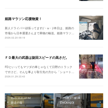
姫路マラソン応援物資！
新人ドライバー頑張ってます(/・ω・)/本日は、姫路の
市場から日本通運さんまで果物の輸送。姫路マラソ…
2026.02.20 09:19
ＦＤ最大の武器は旋回スピードの高さだ。
FDといってもマツダの車じゃなくて日野のトラック
ですけど。そんな事より取引先の方から「ショート…
2026.01.29 23:43
2023.12.01 07:52
2023.09.27 02:39
師走の翁
ЁНОКАЗЭ