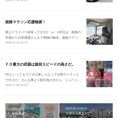
2026.07.18 04:22
姫路マラソン応援物資！
新人ドライバー頑張ってます(/・ω・)/本日は、姫路の
市場から日本通運さんまで果物の輸送。姫路マラソ…
2026.02.20 09:19
ＦＤ最大の武器は旋回スピードの高さだ。
FDといってもマツダの車じゃなくて日野のトラック
ですけど。そんな事より取引先の方から「ショート…
2026.01.29 23:43
2023.05.25 01:52
2023.05.10 06:31
学習教材
交通安全教室2023