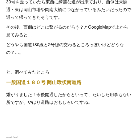
30号を走っていたら東西に綺麗な道が出来ており、西側は未開
通・東は岡山市場や岡南大橋につながっているみたいだったので
通って帰ってきたそうです。
その後、西側はどこに繋がるのだろう？とGoogleMapで上から
見てみると…
どうやら国道180線と2号線の交わるところっぽいけどどうな
の？…。
と、調べてみたところ
一般国道１８０号 岡山環状南道路
繋がりました！今後開通したからといって、たいした用事もない
所ですが、やはり道路はおもしろいですね。
work
(
66
)