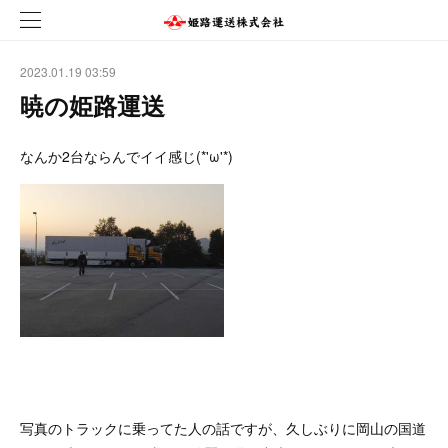
2023.01.19 03:59
暁の姫路運送
なんか2台ならんでイイ感じ(*'ω'*)
写真のトラックに乗ってた人の話ですが、久しぶりに岡山の国道