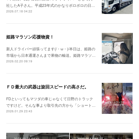
社したA子さん。平成23年式のかなりボロボロの日…
2026.07.18 04:22
姫路マラソン応援物資！
新人ドライバー頑張ってます(/・ω・)/本日は、姫路の
市場から日本通運さんまで果物の輸送。姫路マラソ…
2026.02.20 09:19
ＦＤ最大の武器は旋回スピードの高さだ。
FDといってもマツダの車じゃなくて日野のトラック
ですけど。そんな事より取引先の方から「ショート…
2026.01.29 23:43
2023.02.01 04:41
2023.01.18 07:27