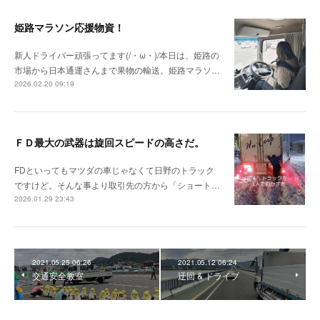
姫路マラソン応援物資！
新人ドライバー頑張ってます(/・ω・)/本日は、姫路の
市場から日本通運さんまで果物の輸送。姫路マラソ…
2026.02.20 09:19
ＦＤ最大の武器は旋回スピードの高さだ。
FDといってもマツダの車じゃなくて日野のトラック
ですけど。そんな事より取引先の方から「ショート…
2026.01.29 23:43
2021.05.25 06:26
2021.05.12 06:24
交通安全教室
迂回 & ドライブ