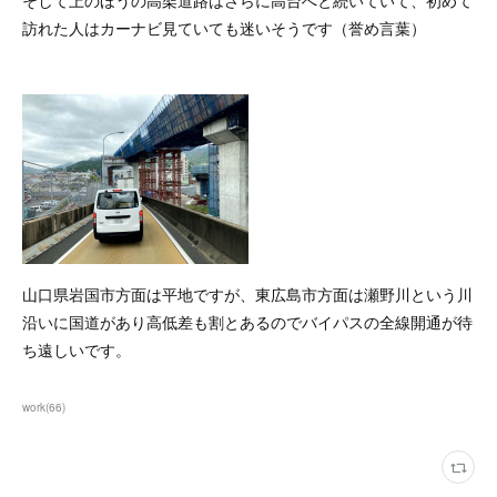
そして上のほうの高架道路はさらに高台へと続いていて、初めて
訪れた人はカーナビ見ていても迷いそうです（誉め言葉）
山口県岩国市方面は平地ですが、東広島市方面は瀬野川という川
沿いに国道があり高低差も割とあるのでバイパスの全線開通が待
ち遠しいです。
work
(
66
)