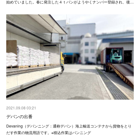
始めていました。春に発注した４ｔバンがようやくナンバー登録され、後…
2021.09.08 03:21
デバンの出番
Devaning（デバンニング：通称デバン）海上輸送コンテナから貨物をとり
だす作業の物流用語です。※積込作業はバンニング