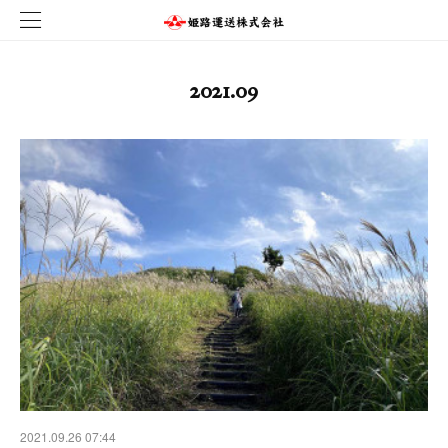
2021
.
09
2021.09.26 07:44