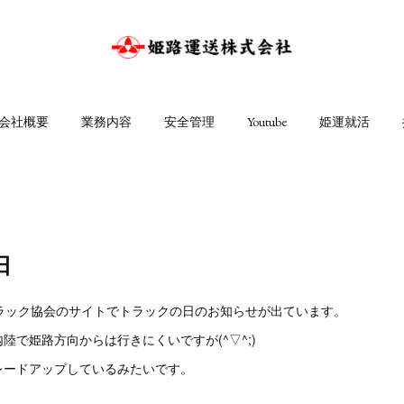
会社概要
業務内容
安全管理
Youtube
姫運就活
日
トラック協会のサイトでトラックの日のお知らせが出ています。
陸で姫路方向からは行きにくいですが(^▽^;)
レードアップしているみたいです。