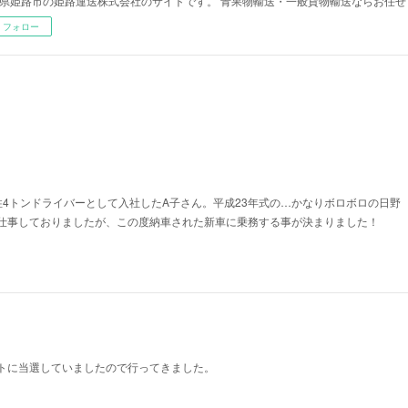
県姫路市の姫路運送株式会社のサイトです。 青果物輸送・一般貨物輸送ならお任せ
フォロー
性4トンドライバーとして入社したA子さん。平成23年式の…かなりボロボロの日野
仕事しておりましたが、この度納車された新車に乗務する事が決まりました！
トに当選していましたので行ってきました。