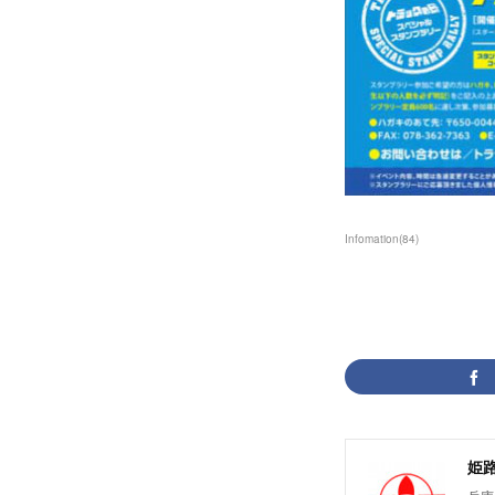
Infomation
(
84
)
姫