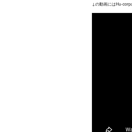
↓の動画にはHu-co