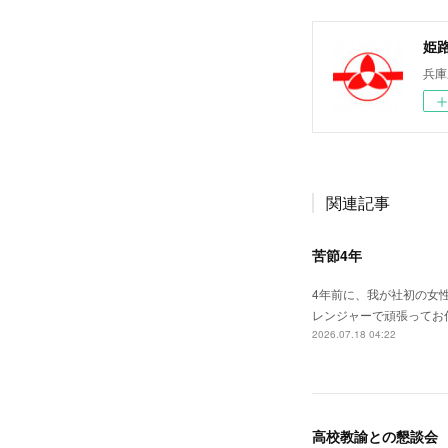
姫
兵庫
関連記事
苦節4年
4年前に、我が社初の女
レンジャーで頑張ってお
2026.07.18 04:22
高校教諭との懇談会