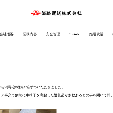
会社概要
業務内容
安全管理
Youtube
姫運就活
ら消毒液3種を2箱ずついただきました。
ィア事業で病院に車椅子を寄贈した返礼品が多数あるとの事を聞いて問