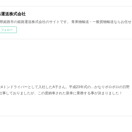
路運送株式会社
県姫路市の姫路運送株式会社のサイトです。 青果物輸送・一般貨物輸送ならお任せ
フォロー
性4トンドライバーとして入社したA子さん。平成23年式の…かなりボロボロの日野
仕事しておりましたが、この度納車された新車に乗務する事が決まりました！