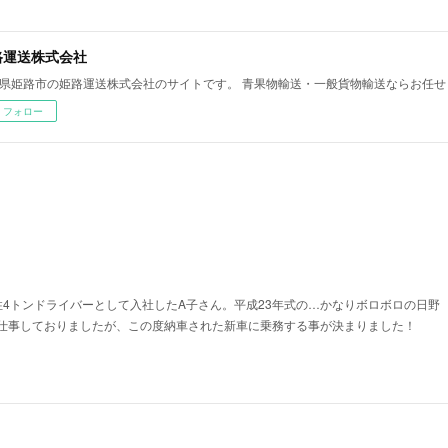
路運送株式会社
県姫路市の姫路運送株式会社のサイトです。 青果物輸送・一般貨物輸送ならお任せ
フォロー
性4トンドライバーとして入社したA子さん。平成23年式の…かなりボロボロの日野
仕事しておりましたが、この度納車された新車に乗務する事が決まりました！