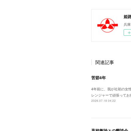
姫
兵庫
関連記事
苦節4年
4年前に、我が社初の女
レンジャーで頑張ってお
2026.07.18 04:22
高校教諭との懇談会