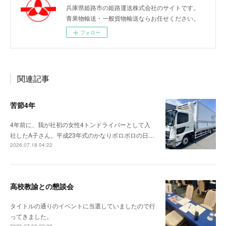
兵庫県姫路市の姫路運送株式会社のサイトです。
青果物輸送・一般貨物輸送ならお任せください。
フォロー
関連記事
苦節4年
4年前に、我が社初の女性4トンドライバーとして入
社したA子さん。平成23年式のかなりボロボロの日…
2026.07.18 04:22
高校教諭との懇談会
タイトルの通りのイベントに当選していましたので行
ってきました。