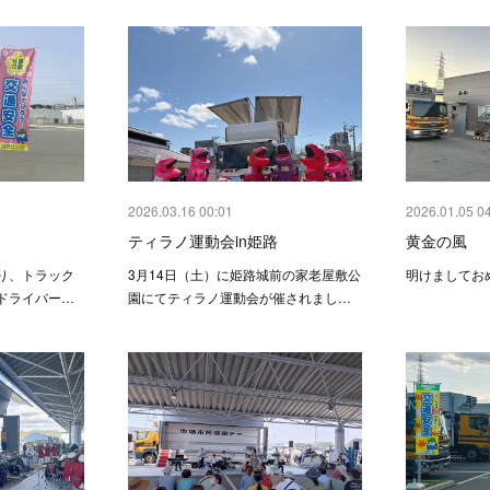
2026.03.16 00:01
2026.01.05 0
ティラノ運動会in姫路
黄金の風
り、トラック
3月14日（土）に姫路城前の家老屋敷公
明けましてお
ドライバー…
園にてティラノ運動会が催されまし…