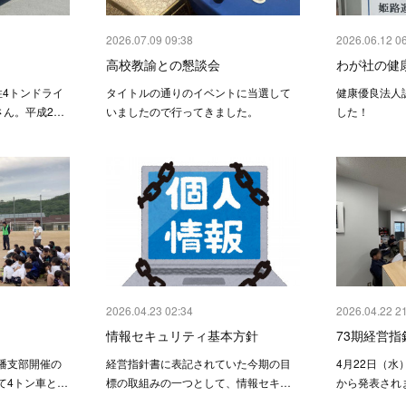
2026.07.09 09:38
2026.06.12 0
高校教諭との懇談会
わが社の健
性4トンドライ
タイトルの通りのイベントに当選して
健康優良法人
さん。平成2…
いましたので行ってきました。
した！
2026.04.23 02:34
2026.04.22 2
情報セキュリティ基本方針
73期経営
播支部開催の
経営指針書に表記されていた今期の目
4月22日（水
て4トン車と…
標の取組みの一つとして、情報セキ…
から発表され