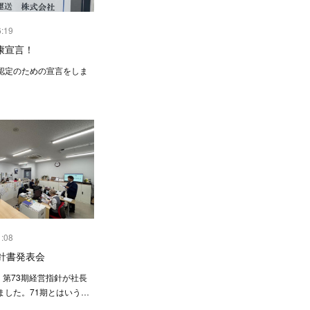
6:19
康宣言！
認定のための宣言をしま
1:08
指針書発表会
）第73期経営指針が社長
ました。71期とはいう…