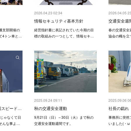
2026.04.23 02:34
2026.04.05 2
情報セキュリティ基本方針
交通安全週間
播支部開催の
経営指針書に表記されていた今期の目
春の交通安全
て4トン車と…
標の取組みの一つとして、情報セキ…
協会の幟を立
2025.09.24 09:11
2025.09.06 0
回スピード…
秋の交通安全運動
社長の戯れ
車じゃなくて日
9月21日（日）～30日（火）まで秋の
事務所に突然
そんな事よ…
交通安全運動週間です。
いました(・ω