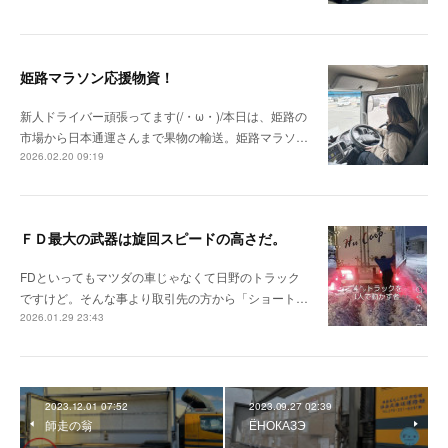
姫路マラソン応援物資！
新人ドライバー頑張ってます(/・ω・)/本日は、姫路の
市場から日本通運さんまで果物の輸送。姫路マラソ…
2026.02.20 09:19
ＦＤ最大の武器は旋回スピードの高さだ。
FDといってもマツダの車じゃなくて日野のトラック
ですけど。そんな事より取引先の方から「ショート…
2026.01.29 23:43
2023.12.01 07:52
2023.09.27 02:39
師走の翁
ЁНОКАЗЭ