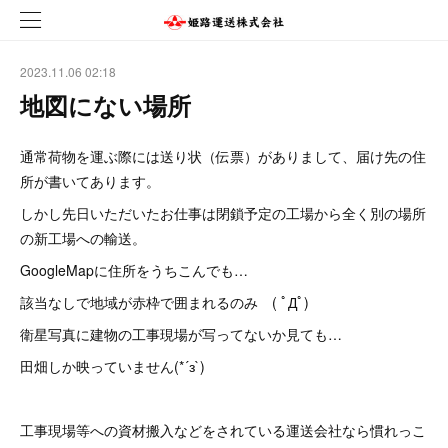
2023.11.06 02:18
地図にない場所
通常荷物を運ぶ際には送り状（伝票）がありまして、届け先の住
所が書いてあります。
しかし先日いただいたお仕事は閉鎖予定の工場から全く別の場所
の新工場への輸送。
GoogleMapに住所をうちこんでも…
該当なしで地域が赤枠で囲まれるのみ ( ﾟДﾟ)
衛星写真に建物の工事現場が写ってないか見ても…
田畑しか映っていません(*´з`)
工事現場等への資材搬入などをされている運送会社なら慣れっこ