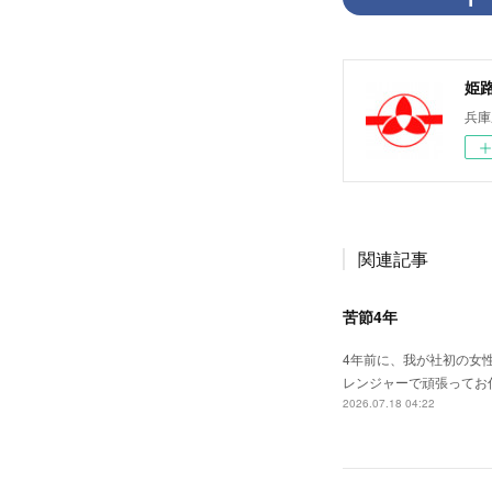
姫
兵庫
関連記事
苦節4年
4年前に、我が社初の女
レンジャーで頑張ってお
2026.07.18 04:22