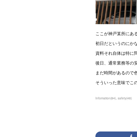
ここが神戸某所にあ
初日だというのにか
資料それ自体は特に
後日、通常業務等の
まだ時間があるので
そういった意味でこ
Infomation
(
84
)
safety
(
48
)