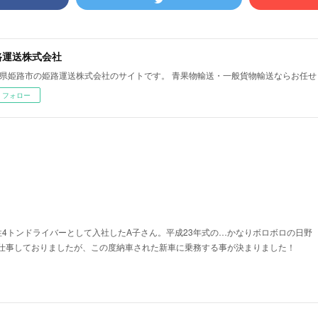
路運送株式会社
県姫路市の姫路運送株式会社のサイトです。 青果物輸送・一般貨物輸送ならお任せ
フォロー
性4トンドライバーとして入社したA子さん。平成23年式の…かなりボロボロの日野
仕事しておりましたが、この度納車された新車に乗務する事が決まりました！